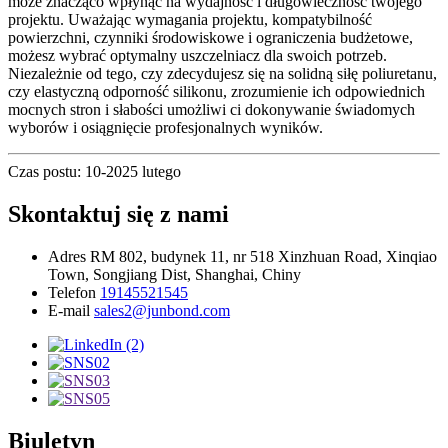
może znacząco wpłynąć na wydajność i długowieczność twojego
projektu. Uważając wymagania projektu, kompatybilność
powierzchni, czynniki środowiskowe i ograniczenia budżetowe,
możesz wybrać optymalny uszczelniacz dla swoich potrzeb.
Niezależnie od tego, czy zdecydujesz się na solidną siłę poliuretanu,
czy elastyczną odporność silikonu, zrozumienie ich odpowiednich
mocnych stron i słabości umożliwi ci dokonywanie świadomych
wyborów i osiągnięcie profesjonalnych wyników.
Czas postu: 10-2025 lutego
Skontaktuj się z nami
Adres
RM 802, budynek 11, nr 518 Xinzhuan Road, Xinqiao
Town, Songjiang Dist, Shanghai, Chiny
Telefon
19145521545
E-mail
sales2@junbond.com
Biuletyn