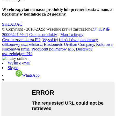
W celu zapytań na nasze produkty lub prcenerii zostaw nam, a
będziemy w kontakcie za 24 godziny.
SKŁADAĆ
© Copyright - 2010-2025: Wszelkie prawa zastrzeżone.
沪 ICP 备
20006421 号 -1
Gorące produkty
-
Mapa witryny
Cena uszczelniacza PU
,
Wysokiej jakości dwupoziomowy
silikonowy uszczelniacz
,
Elastomeric Urethan Company
,
Kolorowa
silikonowa firma
,
Producent polimerów MS
,
Dostawcy
uszczelniające PU
,
Wyślij e -mail
Skype
WhatsApp
x