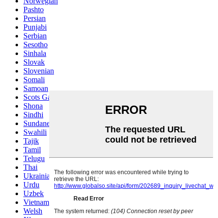
Norwegian
Pashto
Persian
Punjabi
Serbian
Sesotho
Sinhala
Slovak
Slovenian
Somali
Samoan
Scots Gaelic
Shona
Sindhi
Sundanese
Swahili
Tajik
Tamil
Telugu
Thai
Ukrainian
Urdu
Uzbek
Vietnamese
Welsh