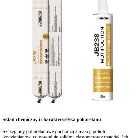
Skład chemiczny i charakterystyka poliuretanu
Szczepiony poliuretanowe pochodzą z reakcji polioli i
izocyjanianów, co powoduje solidny, elastomerowy materiał. Ich