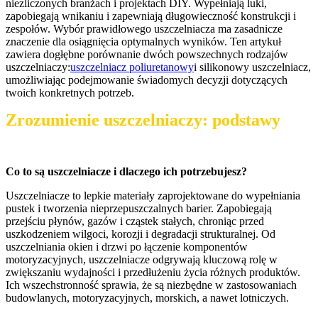
niezliczonych branżach i projektach DIY. Wypełniają luki,
zapobiegają wnikaniu i zapewniają długowieczność konstrukcji i
zespołów. Wybór prawidłowego uszczelniacza ma zasadnicze
znaczenie dla osiągnięcia optymalnych wyników. Ten artykuł
zawiera dogłębne porównanie dwóch powszechnych rodzajów
uszczelniaczy:
uszczelniacz poliuretanowy
i silikonowy uszczelniacz,
umożliwiając podejmowanie świadomych decyzji dotyczących
twoich konkretnych potrzeb.
Zrozumienie uszczelniaczy: podstawy
Co to są uszczelniacze i dlaczego ich potrzebujesz?
Uszczelniacze to lepkie materiały zaprojektowane do wypełniania
pustek i tworzenia nieprzepuszczalnych barier. Zapobiegają
przejściu płynów, gazów i cząstek stałych, chroniąc przed
uszkodzeniem wilgoci, korozji i degradacji strukturalnej. Od
uszczelniania okien i drzwi po łączenie komponentów
motoryzacyjnych, uszczelniacze odgrywają kluczową rolę w
zwiększaniu wydajności i przedłużeniu życia różnych produktów.
Ich wszechstronność sprawia, że ​​są niezbędne w zastosowaniach
budowlanych, motoryzacyjnych, morskich, a nawet lotniczych.