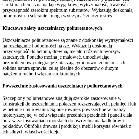
struktura chemiczna nadaje wyjątkową wytrzymałość, trwałość i
przyczepność szerokim spektrum substratów. Wykazują doskonałą
odporność na ścieranie i mogą wytrzymać znaczny stres.
Kluczowe zalety uszczelniaczy poliuretanowych
Uszczelniacze poliuretanowe są znane z doskonałej wytrzymałości
na rozciąganie i odporności na łzę. Wykazują doskonałą
przyczepność do betonu, drewna, metalu i różnych tworzyw
sztucznych. Ponadto można je malować, umożliwiając
bezproblemową integrację z otaczającymi powierzchniami. Ich
solidna natura sprawia, że ​​są idealne do obszarów o dużym
natężeniu ruchu i wiązań strukturalnych.
Powszechne zastosowania uszczelniaczy poliuretanowych
Szczepiony poliuretanowe znajdują szerokie zastosowanie w
konstrukcji do uszczelniania połączeń rozszerzających, pęknięć i luk
w betonie i murowaniu. Są one również powszechne w branży
motoryzacyjnej w celu wiązania przednich przednich i paneli ciała
oraz w zastosowaniach morskich do uszczelniania kadłubów i
pokładów. Obróbka drewna i produkcja mebli korzysta również z
ich silnych właściwości kleju.