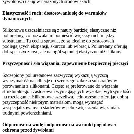
żywotności usług w narażonych środowiskach.
Elastyczność i ruch: dostosowanie się do warunków
dynamicznych
Silikonowe uszczelniacze są z natury bardziej elastyczne niż
poliuretany, co pozwala im pomieścić większy ruch między
substratami. Ta cecha sprawia, że ​​są idealne do zastosowań
podlegających ekspansji, skurczu lub wibracji. Poliuretany oferują
dobrą elastyczność, ale na ogół są mniej elastyczne niż silikony.
Przyczepność i siła wiązania: zapewnienie bezpiecznej pieczęci
Szczepiony poliuretanowe zazwyczaj wykazują wyższą
wytrzymałość na adhezję do szerszego zakresu substratów w
porównaniu z silikonami. Często są preferowane do wiązania
strukturalnego i zastosowań wymagających wysokiej wytrzymałości
na rozciąganie. Silikonowe szczeliwa, jednocześnie oferując dobrą
przyczepność niektórym materiałom, mogą wymagać
wyspecjalizowanych starterów w celu zwiększenia wiązania z
trudnymi powierzchniami.
Odporność na wodę i odporność na warunki pogodowe:
ochrona przed żywiołami