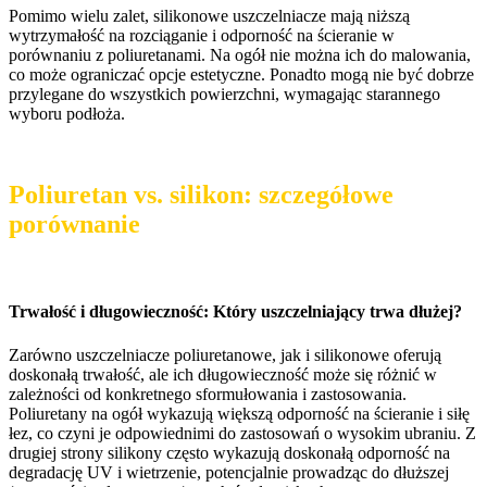
Pomimo wielu zalet, silikonowe uszczelniacze mają niższą
wytrzymałość na rozciąganie i odporność na ścieranie w
porównaniu z poliuretanami. Na ogół nie można ich do malowania,
co może ograniczać opcje estetyczne. Ponadto mogą nie być dobrze
przylegane do wszystkich powierzchni, wymagając starannego
wyboru podłoża.
Poliuretan vs. silikon: szczegółowe
porównanie
Trwałość i długowieczność: Który uszczelniający trwa dłużej?
Zarówno uszczelniacze poliuretanowe, jak i silikonowe oferują
doskonałą trwałość, ale ich długowieczność może się różnić w
zależności od konkretnego sformułowania i zastosowania.
Poliuretany na ogół wykazują większą odporność na ścieranie i siłę
łez, co czyni je odpowiednimi do zastosowań o wysokim ubraniu. Z
drugiej strony silikony często wykazują doskonałą odporność na
degradację UV i wietrzenie, potencjalnie prowadząc do dłuższej