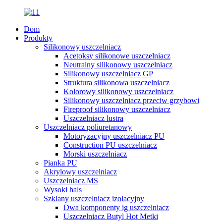
Dom
Produkty
Silikonowy uszczelniacz
Acetoksy silikonowe uszczelniacz
Neutralny silikonowy uszczelniacz
Silikonowy uszczelniacz GP
Struktura silikonowa uszczelniacz
Kolorowy silikonowy uszczelniacz
Silikonowy uszczelniacz przeciw grzybowi
Fireproof silikonowy uszczelniacz
Uszczelniacz lustra
Uszczelniacz poliuretanowy
Motoryzacyjny uszczelniacz PU
Construction PU uszczelniacz
Morski uszczelniacz
Pianka PU
Akrylowy uszczelniacz
Uszczelniacz MS
Wysoki hals
Szklany uszczelniacz izolacyjny
Dwa komponenty ig uszczelniacz
Uszczelniacz Butyl Hot Metki